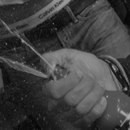
J'ADORE BERRY BABY 12-PACK
12-pack Stëlz - Peach
12-Pack Stëlz - Mango
12- Pack GIN & TONIC
Klantenservice
Contact & Vragen
Algemene voorwaarden
Disclaimer
Privacy Policy
Sitemap
Over ons
Sponsoring
Onze diensten
Over Bavaria Bierkoerier
Contactgegevens
050 - 526 82 02
bavariabierkoerier@gmail.com
Standaard openingstijden:
Maandag t/m zaterdag geopend van 15.00 tot 20.30 uur